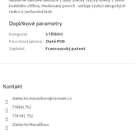
Nádherné dámské náušnice z dílny značky JVD,vyrobený z velmi
kvalitního stříbra, rhodiovaný povrch - snižuje výskyt alergických
reakcí a zachovává lesk.
Doplňkové parametry
Kategorie
:
STŘÍBRO
Povrchová úprava
:
Zlaté PVD
Zapínání
:
Francouzský patent
Z
á
p
a
Kontakt
t
zlatnictvi.masarikovi
@
seznam.cz
í
776581752
776 581 752
Zlatnictví Masaříkovi