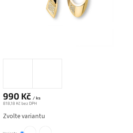
990 Kč
/ ks
818,18 Kč bez DPH
Měrná
Zvolte variantu
cena: