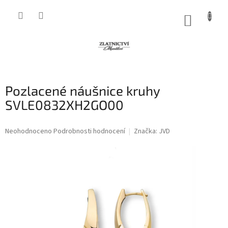
Přejít
na
NÁKUP
obsah
KOŠÍK
Pozlacené náušnice kruhy
SVLE0832XH2GO00
Průměrné
Neohodnoceno
Podrobnosti hodnocení
Značka:
JVD
hodnocení
produktu
je
0,0
z
5
hvězdiček.