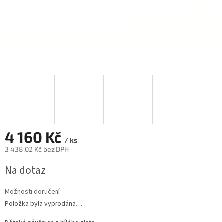
4 160 Kč
/ ks
3 438,02 Kč bez DPH
Měrná
Na dotaz
cena:
Možnosti doručení
Položka byla vyprodána…