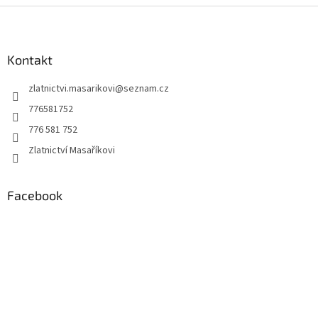
Z
á
p
a
Kontakt
t
zlatnictvi.masarikovi
@
seznam.cz
í
776581752
776 581 752
Zlatnictví Masaříkovi
Facebook