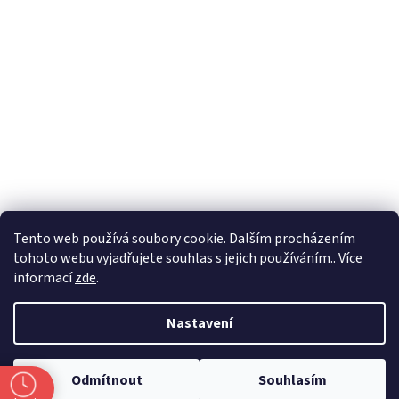
Formuláře
Tento web používá soubory cookie. Dalším procházením
tohoto webu vyjadřujete souhlas s jejich používáním.. Více
informací
zde
.
Vytvořil Shoptet
Nastavení
Copyright 2026
Zlatnictví Masaříkovi
. Všechna práva vyhrazena.
Odmítnout
Souhlasím
Upravit nastavení cookies