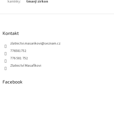
kamínky
:
tmavý zirkon
Z
á
p
a
Kontakt
t
zlatnictvi.masarikovi
@
seznam.cz
í
776581752
776 581 752
Zlatnictví Masaříkovi
Facebook