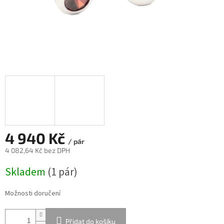
4 940 Kč
/ pár
4 082,64 Kč bez DPH
Měrná
Skladem
(
1 pár
)
cena:
Možnosti doručení
Přidat do košíku