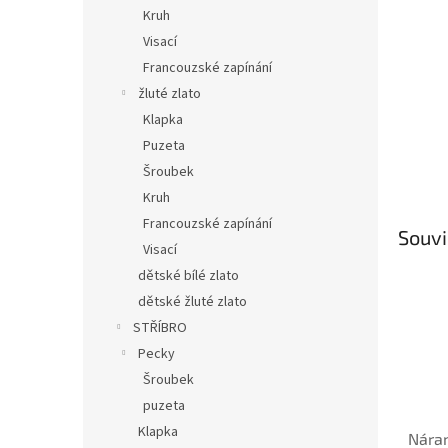
n
Kruh
e
Visací
l
Francouzské zapínání
žluté zlato
Klapka
Puzeta
Šroubek
Kruh
Francouzské zapínání
Souvi
Visací
dětské bílé zlato
dětské žluté zlato
STŘÍBRO
Pecky
Šroubek
puzeta
Klapka
Náram