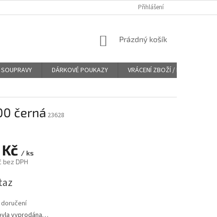
Přihlášení
NÁKUPNÍ
Prázdný košík
KOŠÍK
SOUPRAVY
DÁRKOVÉ POUKAZY
VRÁCENÍ ZBOŽÍ / REKLAMACE
00 černá
23628
 Kč
/ ks
č bez DPH
taz
 doručení
byla vyprodána…