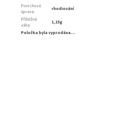
Povrchová
rhodiování
úprava
:
Přibližná
1,15g
váha
:
Položka byla vyprodána…