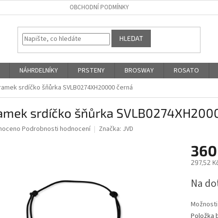
OBCHODNÍ PODMÍNKY
HLEDAT
NÁHRDELNÍKY
PRSTENY
BROSWAY
ROSATO
ramek srdíčko šňůrka SVLB0274XH20000 černá
amek srdíčko šňůrka SVLB0274XH200
né
noceno
Podrobnosti hodnocení
Značka:
JVD
ní
360
u
297,52 K
Měrná
Na do
cena:
ek.
Možnosti
Položka 