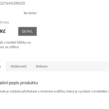
0274XH2RE00
ená
Na dotaz
 Kč bez
 Kč
DETAIL
k z textilní šňůrky se
em ze stříbra
s
Hodnocení
Diskuze
ailní popis produktu
mek je zdoben přívěskem s motivem srdíčka, který je vyroben z kvalitního 