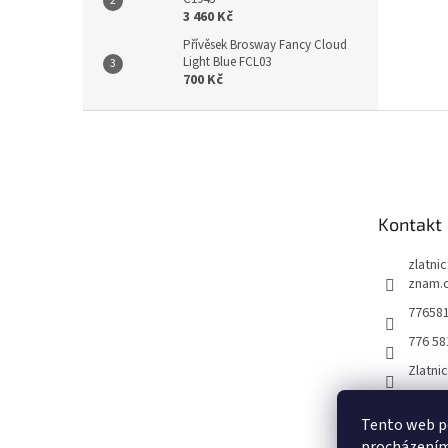
3 460 Kč
Přívěsek Brosway Fancy Cloud
Light Blue FCL03
700 Kč
Z
á
p
a
t
Kontakt
í
zlatni
znam.
77658
776 58
Zlatni
Tento web po
procházením 