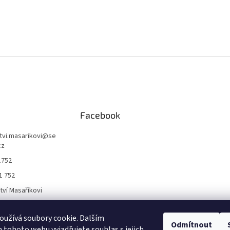
Facebook
ctvi.masarikovi
@
se
cz
1752
1 752
ctví Masaříkovi
užívá soubory cookie. Dalším
Formuláře
Odmítnout
tohoto webu vyjadřujete souhlas s jejich