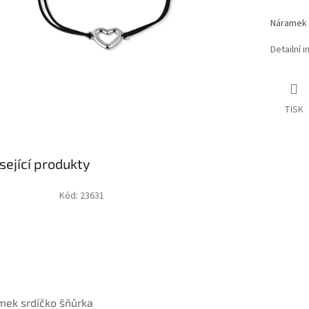
Náramek z
Detailní 
TISK
sející produkty
Kód:
23631
ek srdíčko šňůrka