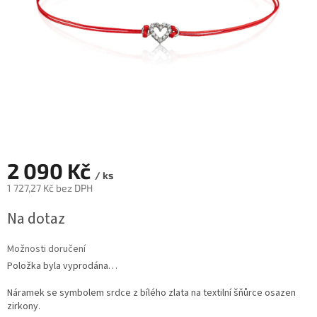
2 090 Kč
/ ks
1 727,27 Kč bez DPH
Měrná
Na dotaz
cena:
Možnosti doručení
Položka byla vyprodána…
Náramek se symbolem srdce z bílého zlata na textilní šňůrce osazen
zirkony.