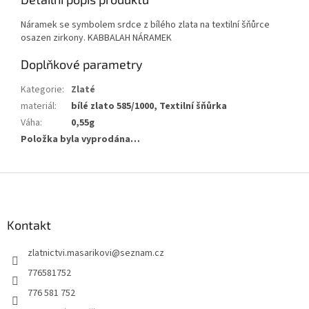
Náramek se symbolem srdce z bílého zlata na textilní šňůrce
osazen zirkony. KABBALAH NÁRAMEK
Doplňkové parametry
Kategorie
:
Zlaté
materiál
:
bílé zlato 585/1000, Textilní šňůrka
Váha
:
0,55g
Položka byla vyprodána…
Z
á
p
a
Kontakt
t
zlatnictvi.masarikovi
@
seznam.cz
í
776581752
776 581 752