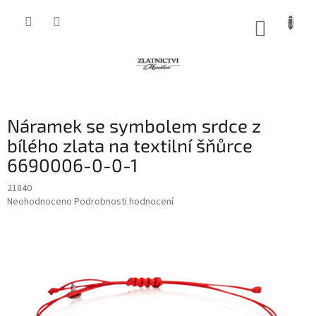
Přejít
na
NÁKUP
obsah
KOŠÍK
Náramek se symbolem srdce z
bílého zlata na textilní šňůrce
6690006-0-0-1
21840
Průměrné
Neohodnoceno
Podrobnosti hodnocení
hodnocení
produktu
je
0,0
z
5
hvězdiček.