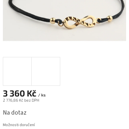
3 360 Kč
/ ks
2 776,86 Kč bez DPH
Měrná
Na dotaz
cena:
Možnosti doručení