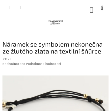
Přejít
na
NÁKUP
obsah
KOŠÍK
Náramek se symbolem nekonečna
ze žlutého zlata na textilní šňůrce
23121
Průměrné
Neohodnoceno
Podrobnosti hodnocení
hodnocení
produktu
je
0,0
z
5
hvězdiček.