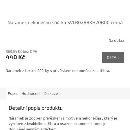
Náramek nekonečno šňůrka SVLB0288XH20B00 černá
Na dotaz
363,64 Kč bez DPH
440 Kč
DETAIL
Náramek z textilní šňůrky s přívěskem nekonečna ze stříbra.
Popis
Hodnocení
Diskuze
Detailní popis produktu
Náramek je zdoben přívěskem s motivem nekonečna , který je
vyroben z kvalitního stříbra a osazen zirkonem k tomu je
doplňěný jemným srdíčkem