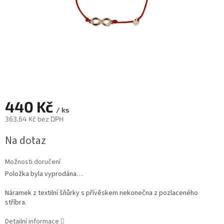
440 Kč
/ ks
363,64 Kč bez DPH
Měrná
Na dotaz
cena:
Možnosti doručení
Položka byla vyprodána…
Náramek z textilní šňůrky s přívěskem nekonečna z pozlaceného
stříbra.
Detailní informace