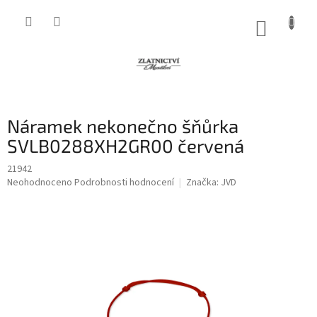
Přejít
na
NÁKUP
obsah
KOŠÍK
Náramek nekonečno šňůrka
SVLB0288XH2GR00 červená
21942
Průměrné
Neohodnoceno
Podrobnosti hodnocení
Značka:
JVD
hodnocení
produktu
je
0,0
z
5
hvězdiček.