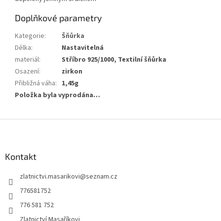
Doplňkové parametry
Kategorie
:
Šňůrka
Délka
:
Nastavitelná
materiál
:
Stříbro 925/1000, Textilní šňůrka
Osazení
:
zirkon
Přibližná váha
:
1,45g
Položka byla vyprodána…
Z
á
p
a
Kontakt
t
zlatnictvi.masarikovi
@
seznam.cz
í
776581752
776 581 752
Zlatnictví Masaříkovi