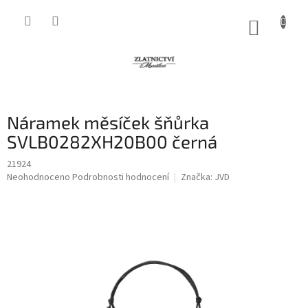
Přejít
na
NÁKUP
obsah
KOŠÍK
Náramek měsíček šňůrka
SVLB0282XH20B00 černá
21924
Průměrné
Neohodnoceno
Podrobnosti hodnocení
Značka:
JVD
hodnocení
produktu
je
0,0
z
5
hvězdiček.