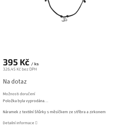
395 Kč
/ ks
326,45 Kč bez DPH
Měrná
Na dotaz
cena:
Možnosti doručení
Položka byla vyprodána…
Náramek z textilní šňůrky s měsíčkem ze stříbra a zirkonem
Detailní informace