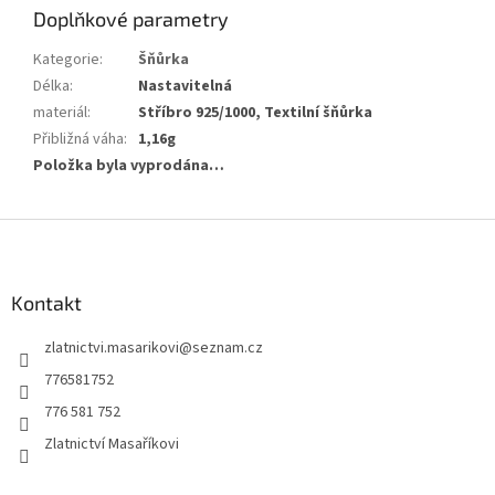
Doplňkové parametry
Kategorie
:
Šňůrka
Délka
:
Nastavitelná
materiál
:
Stříbro 925/1000, Textilní šňůrka
Přibližná váha
:
1,16g
Položka byla vyprodána…
Z
á
p
a
Kontakt
t
zlatnictvi.masarikovi
@
seznam.cz
í
776581752
776 581 752
Zlatnictví Masaříkovi