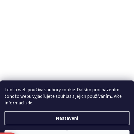
Formuláře
Tento web používá soubory cookie. Dalším procházením
tohoto webu vyjadřujete souhlas s jejich používáním.. Více
informací
zde
.
Vytvořil Shoptet
Nastavení
Copyright 2026
Zlatnictví Masaříkovi
. Všechna práva vyhrazena.