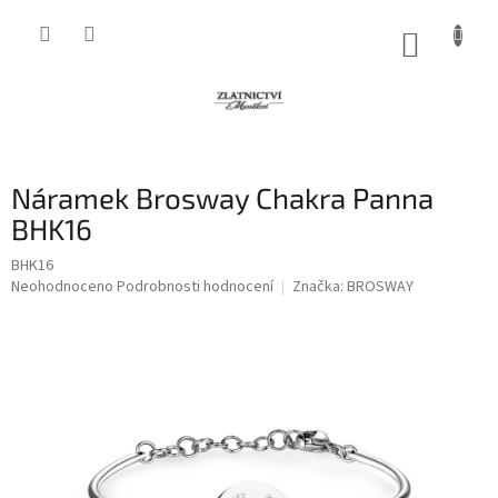
Přejít
na
NÁKUP
obsah
KOŠÍK
Náramek Brosway Chakra Panna
BHK16
BHK16
Průměrné
Neohodnoceno
Podrobnosti hodnocení
Značka:
BROSWAY
hodnocení
produktu
je
0,0
z
5
hvězdiček.