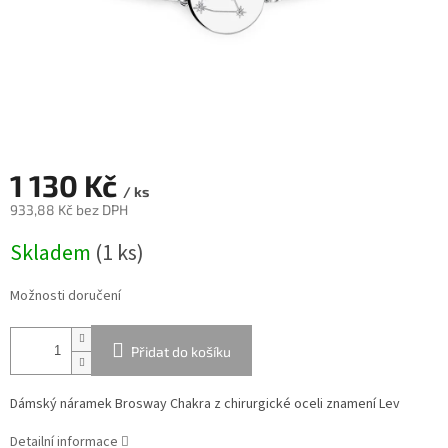
1 130 Kč
/ ks
933,88 Kč bez DPH
Měrná
Skladem
(
1 ks
)
cena:
Možnosti doručení
Přidat do košíku
Dámský náramek Brosway Chakra z chirurgické oceli znamení Lev
Detailní informace