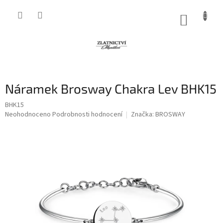
Přejít
na
NÁKUP
obsah
KOŠÍK
Náramek Brosway Chakra Lev BHK15
BHK15
Průměrné
Neohodnoceno
Podrobnosti hodnocení
Značka:
BROSWAY
hodnocení
produktu
je
0,0
z
5
hvězdiček.