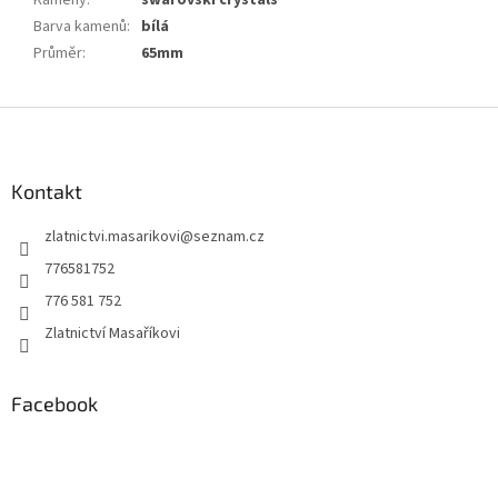
Kameny
:
swarovski crystals
Barva kamenů
:
bílá
Průměr
:
65mm
Z
á
p
a
Kontakt
t
zlatnictvi.masarikovi
@
seznam.cz
í
776581752
776 581 752
Zlatnictví Masaříkovi
Facebook