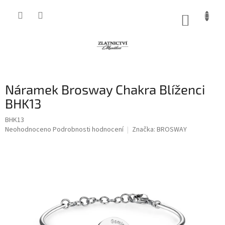
Přejít
na
NÁKUP
obsah
KOŠÍK
Náramek Brosway Chakra Blíženci
BHK13
BHK13
Průměrné
Neohodnoceno
Podrobnosti hodnocení
Značka:
BROSWAY
hodnocení
produktu
je
0,0
z
5
hvězdiček.