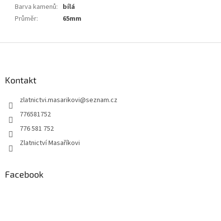
Barva kamenů
:
bílá
Průměr
:
65mm
Z
á
p
a
Kontakt
t
zlatnictvi.masarikovi
@
seznam.cz
í
776581752
776 581 752
Zlatnictví Masaříkovi
Facebook