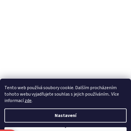
Formuláře
Tento web používá soubory cookie. Dalším procházením
tohoto webu vyjadřujete souhlas s jejich používáním.. Více
informací
zde
.
Vytvořil Shoptet
Nastavení
Copyright 2026
Zlatnictví Masaříkovi
. Všechna práva vyhrazena.