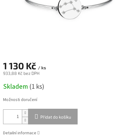
1 130 Kč
/ ks
933,88 Kč bez DPH
Měrná
Skladem
(
1 ks
)
cena:
Možnosti doručení
Přidat do košíku
Detailní informace