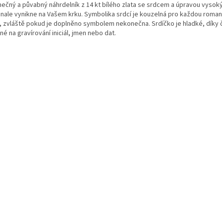
nečný a půvabný náhrdelník z 14 kt bílého zlata se srdcem a úpravou vyso
nale vynikne na Vašem krku. Symbolika srdcí je kouzelná pro každou roman
, zvláště pokud je doplněno symbolem nekonečna. Srdíčko je hladké, díky
é na gravírování iniciál, jmen nebo dat.