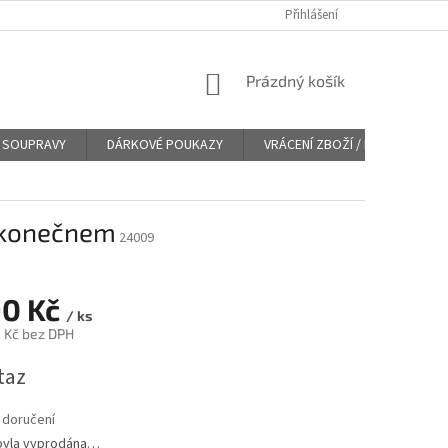
Přihlášení
NÁKUPNÍ
Prázdný košík
KOŠÍK
SOUPRAVY
DÁRKOVÉ POUKAZY
VRÁCENÍ ZBOŽÍ / REKLAMACE
nekonečnem
24009
90 Kč
/ ks
 Kč bez DPH
taz
 doručení
byla vyprodána…