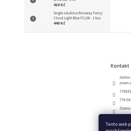
410 Kč
Single náušnice Brosway Fancy
Cloud Light Blue FCL06 - 1 kus
440 Kč
Z
á
p
a
t
Kontakt
í
zlatni
znam.
77658
776 58
Zlatni
Tento web po
procházením 