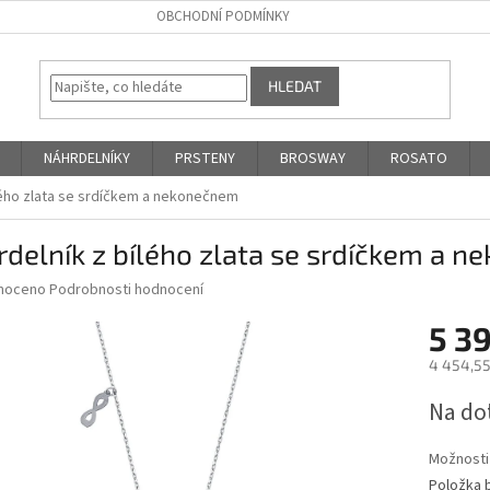
OBCHODNÍ PODMÍNKY
HLEDAT
NÁHRDELNÍKY
PRSTENY
BROSWAY
ROSATO
lého zlata se srdíčkem a nekonečnem
delník z bílého zlata se srdíčkem a 
né
noceno
Podrobnosti hodnocení
ní
5 3
u
4 454,55
Měrná
Na do
cena:
ek.
Možnosti
Položka 