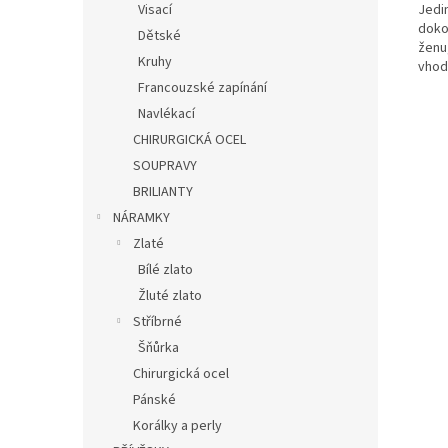
Jedi
Visací
doko
Dětské
ženu
Kruhy
vhodn
Francouzské zapínání
Navlékací
CHIRURGICKÁ OCEL
SOUPRAVY
BRILIANTY
NÁRAMKY
Zlaté
Bílé zlato
Žluté zlato
Stříbrné
Šňůrka
Chirurgická ocel
Pánské
Korálky a perly