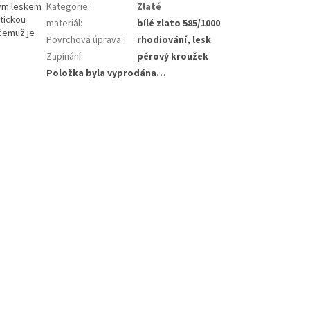
kým leskem
Kategorie
:
Zlaté
tickou
materiál
:
bílé zlato 585/1000
čemuž je
Povrchová úprava
:
rhodiování, lesk
Zapínání
:
pérový kroužek
Položka byla vyprodána…