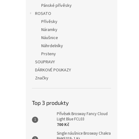
Pánské přívěsky
ROSATO
Přívěsky
Náramky
Náušnice
Náhrdelníky
Prsteny
SOUPRAVY
DÁRKOVÉ POUKAZY
Značky
Top 3 produkty
Přívěsek Brosway Fancy Cloud
Light Blue FCL03
700 Kč
Single náušnice Brosway Chakra
BHKE018- 1 Ks