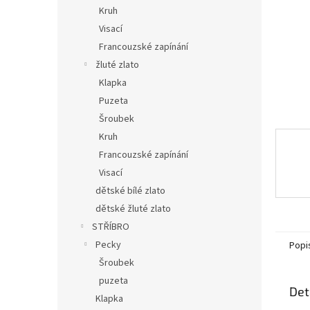
n
Kruh
e
Visací
l
Francouzské zapínání
žluté zlato
Klapka
Puzeta
Šroubek
Kruh
Francouzské zapínání
Visací
dětské bílé zlato
dětské žluté zlato
STŘÍBRO
Pecky
Popi
Šroubek
puzeta
Det
Klapka