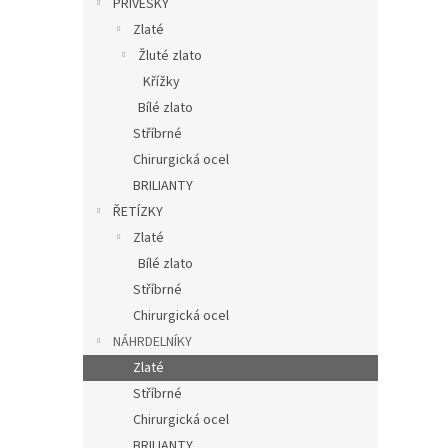
PŘÍVĚSKY
Zlaté
Žluté zlato
Křížky
Bílé zlato
Stříbrné
Chirurgická ocel
BRILIANTY
ŘETÍZKY
Zlaté
Bílé zlato
Stříbrné
Chirurgická ocel
NÁHRDELNÍKY
Zlaté
Stříbrné
Chirurgická ocel
BRILIANTY