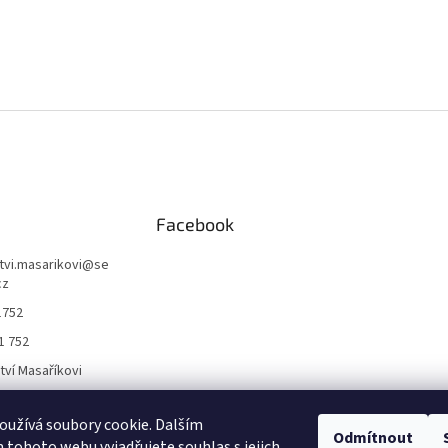
Facebook
ctvi.masarikovi
@
se
cz
1752
1 752
ctví Masaříkovi
užívá soubory cookie. Dalším
Formuláře
Odmítnout
tohoto webu vyjadřujete souhlas s jejich