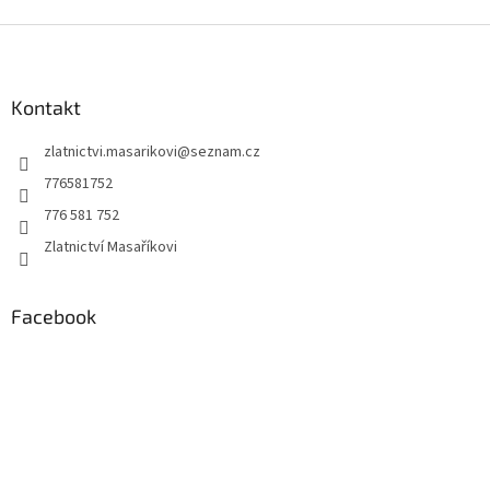
Z
á
p
a
Kontakt
t
zlatnictvi.masarikovi
@
seznam.cz
í
776581752
776 581 752
Zlatnictví Masaříkovi
Facebook