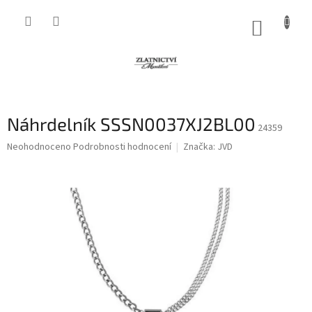
Přejít
na
NÁKUP
obsah
KOŠÍK
Náhrdelník SSSN0037XJ2BL00
24359
Průměrné
Neohodnoceno
Podrobnosti hodnocení
Značka:
JVD
hodnocení
produktu
je
0,0
z
5
hvězdiček.