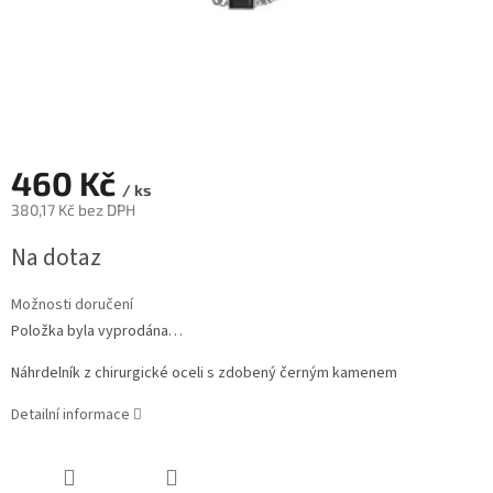
460 Kč
/ ks
380,17 Kč bez DPH
Měrná
Na dotaz
cena:
Možnosti doručení
Položka byla vyprodána…
Náhrdelník z chirurgické oceli s zdobený černým kamenem
Detailní informace