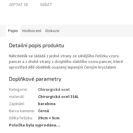
ZEPTAT SE
SDÍLET
Popis
Hodnocení
Diskuze
Detailní popis produktu
Náhrdelník se skládá z jedné strany ze silnějšího řetízku vzoru
pancer a z druhé strany z dvojitého slabšího vzoru pancer, které
uprostřed dělí obdélník osazený lepeným černým krystalem
Doplňkové parametry
Kategorie
:
Chirurgická ocel
materiál
:
Chirurgická ocel 316L
Zapínání
:
karabina
Barva kamene
:
černá
Délka řetízku
:
39cm + 5cm
Položka byla vyprodána…