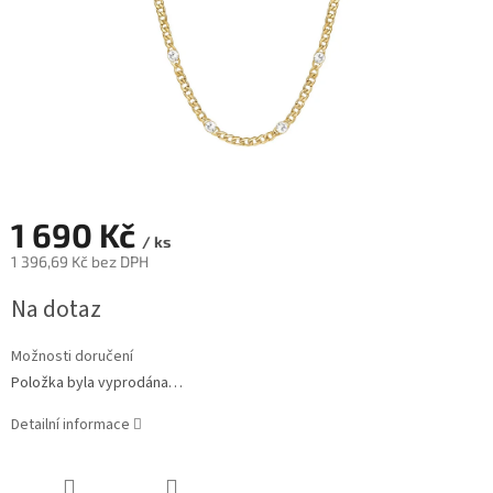
1 690 Kč
/ ks
1 396,69 Kč bez DPH
Měrná
Na dotaz
cena:
Možnosti doručení
Položka byla vyprodána…
Detailní informace