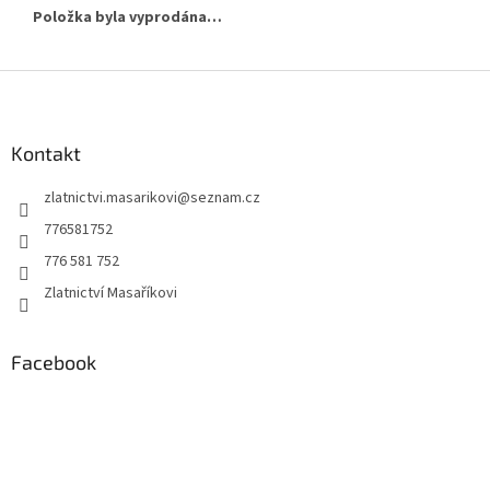
Položka byla vyprodána…
Z
á
p
a
Kontakt
t
zlatnictvi.masarikovi
@
seznam.cz
í
776581752
776 581 752
Zlatnictví Masaříkovi
Facebook