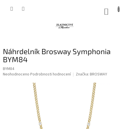
Přejít
na
NÁKUP
obsah
KOŠÍK
Náhrdelník Brosway Symphonia
BYM84
BYM84
Průměrné
Neohodnoceno
Podrobnosti hodnocení
Značka:
BROSWAY
hodnocení
produktu
je
0,0
z
5
hvězdiček.