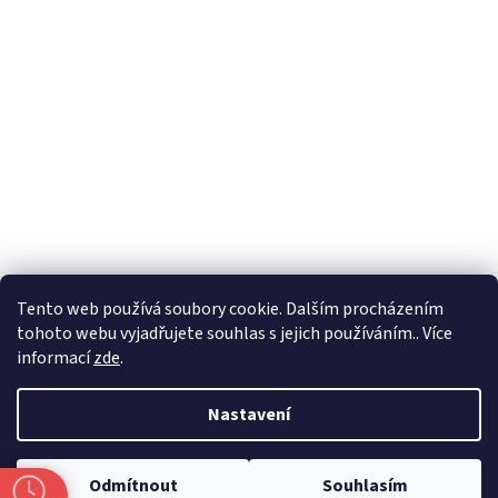
Formuláře
Tento web používá soubory cookie. Dalším procházením
tohoto webu vyjadřujete souhlas s jejich používáním.. Více
informací
zde
.
Vytvořil Shoptet
Nastavení
Copyright 2026
Zlatnictví Masaříkovi
. Všechna práva vyhrazena.
Odmítnout
Souhlasím
Upravit nastavení cookies