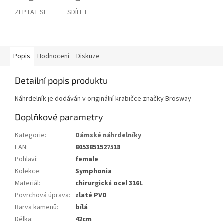
ZEPTAT SE
SDÍLET
Popis
Hodnocení
Diskuze
Detailní popis produktu
Náhrdelník je dodáván v originální krabičce značky Brosway
Doplňkové parametry
Kategorie
:
Dámské náhrdelníky
EAN
:
8053851527518
Pohlaví
:
female
Kolekce
:
Symphonia
Materiál
:
chirurgická ocel 316L
Povrchová úprava
:
zlaté PVD
Barva kamenů
:
bílá
Délka
:
42cm