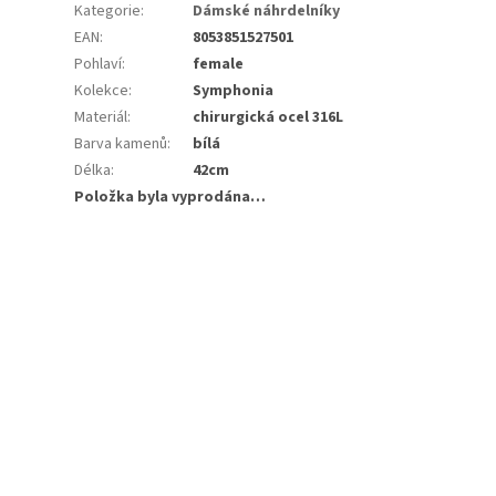
Kategorie
:
Dámské náhrdelníky
EAN
:
8053851527501
Pohlaví
:
female
Kolekce
:
Symphonia
Materiál
:
chirurgická ocel 316L
Barva kamenů
:
bílá
Délka
:
42cm
Položka byla vyprodána…