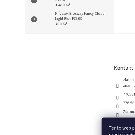
3 460 Kč
Přívěsek Brosway Fancy Cloud
Light Blue FCL03
700 Kč
Z
á
p
a
t
Kontakt
í
zlatni
znam.
77658
776 58
Zlatni
Tento web po
procházením 