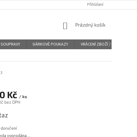
Přihlášení
NÁKUPNÍ
Prázdný košík
KOŠÍK
SOUPRAVY
DÁRKOVÉ POUKAZY
VRÁCENÍ ZBOŽÍ / REKLAMACE
83
90 Kč
/ ks
 Kč bez DPH
taz
 doručení
byla vyprodána…