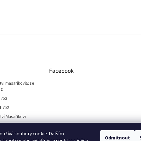
Facebook
ctvi.masarikovi
@
se
cz
1752
1 752
ctví Masaříkovi
užívá soubory cookie. Dalším
Formuláře
Odmítnout
tohoto webu vyjadřujete souhlas s jejich