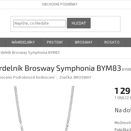
OBCHODNÍ PODMÍNKY
HLEDAT
NÁHRDELNÍKY
PRSTENY
BROSWAY
ROSATO
rdelník Brosway Symphonia BYM83
rdelník Brosway Symphonia BYM83
BYM
né
noceno
Podrobnosti hodnocení
Značka:
BROSWAY
ní
1 2
u
1 066,12
Měrná
Na do
cena:
ek.
Možnosti
Položka 