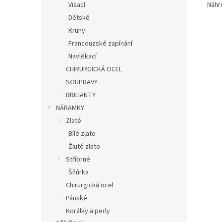
Náhr
Visací
Dětské
Kruhy
Francouzské zapínání
Navlékací
CHIRURGICKÁ OCEL
SOUPRAVY
BRILIANTY
NÁRAMKY
Zlaté
Bílé zlato
Žluté zlato
Stříbrné
Šňůrka
Chirurgická ocel
Pánské
Korálky a perly