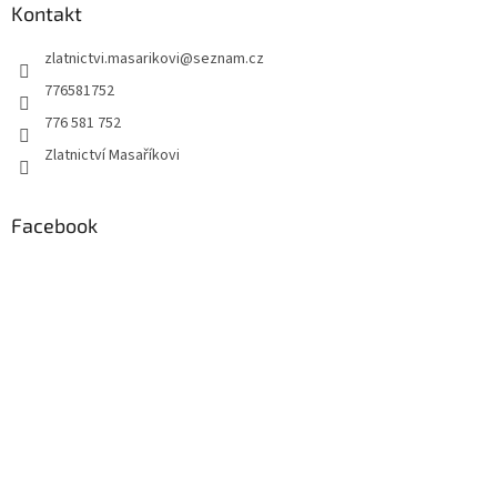
a
Kontakt
t
zlatnictvi.masarikovi
@
seznam.cz
í
776581752
776 581 752
Zlatnictví Masaříkovi
Facebook