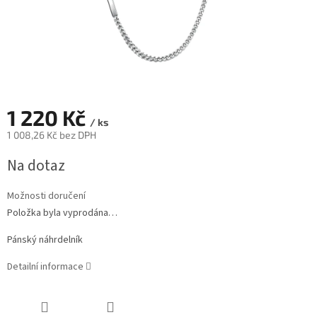
1 220 Kč
/ ks
1 008,26 Kč bez DPH
Měrná
Na dotaz
cena:
Možnosti doručení
Položka byla vyprodána…
Pánský náhrdelník
Detailní informace