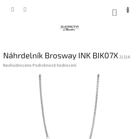
Přejít
na
NÁKUP
obsah
KOŠÍK
Náhrdelník Brosway INK BIK07X
21216
Průměrné
Neohodnoceno
Podrobnosti hodnocení
hodnocení
produktu
je
0,0
z
5
hvězdiček.