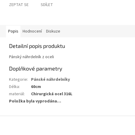
ZEPTAT SE
SDÍLET
Popis
Hodnocení
Diskuze
Detailní popis produktu
Pánský náhrdelník z oceli
Doplňkové parametry
Kategorie
:
Pánské náhrdelníky
Délka
:
60cm
materiál
:
Chirurgická ocel 316L
Položka byla vyprodána…
Z
á
p