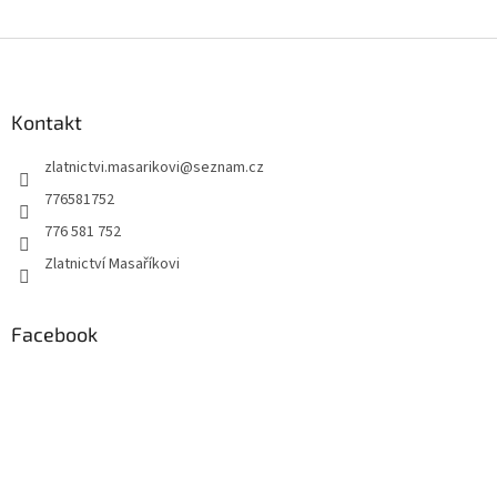
Z
á
p
a
Kontakt
t
zlatnictvi.masarikovi
@
seznam.cz
í
776581752
776 581 752
Zlatnictví Masaříkovi
Facebook