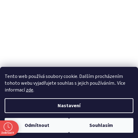
Formuláře
Tento web používá soubory cookie. Dalším procházením
tohoto webu vyjadřujete souhlas s jejich používáním.. Více
informací
zde
.
Vytvořil Shoptet
Nastavení
Copyright 2026
Zlatnictví Masaříkovi
. Všechna práva vyhrazena.
Odmítnout
Souhlasím
Upravit nastavení cookies
Zobrazit