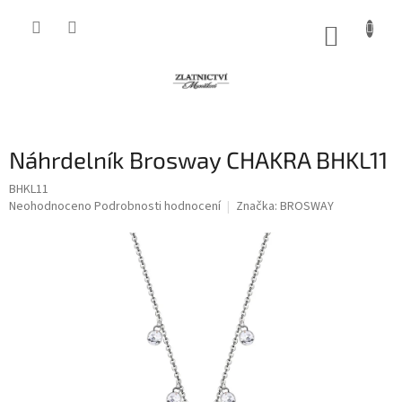
Přejít
na
NÁKUP
obsah
KOŠÍK
Náhrdelník Brosway CHAKRA BHKL11
BHKL11
Průměrné
Neohodnoceno
Podrobnosti hodnocení
Značka:
BROSWAY
hodnocení
produktu
je
0,0
z
5
hvězdiček.