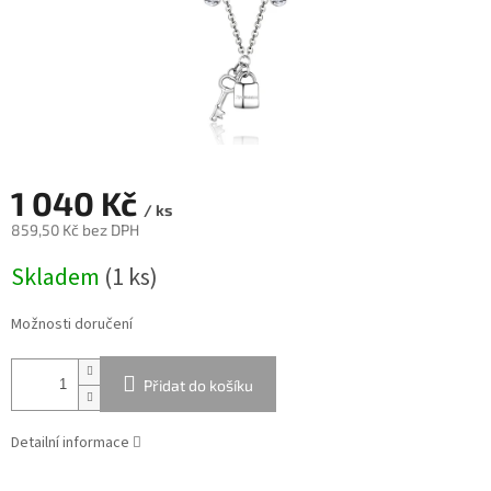
1 040 Kč
/ ks
859,50 Kč bez DPH
Měrná
Skladem
(
1 ks
)
cena:
Možnosti doručení
Přidat do košíku
Detailní informace