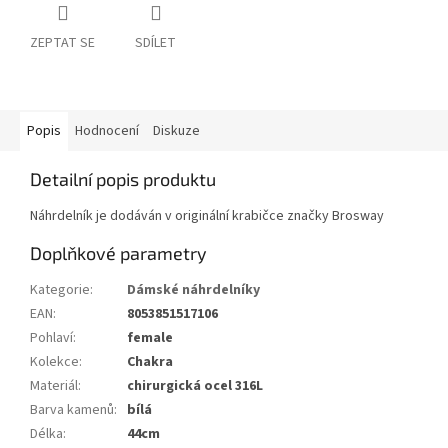
ZEPTAT SE
SDÍLET
Popis
Hodnocení
Diskuze
Detailní popis produktu
Náhrdelník je dodáván v originální krabičce značky Brosway
Doplňkové parametry
Kategorie
:
Dámské náhrdelníky
EAN
:
8053851517106
Pohlaví
:
female
Kolekce
:
Chakra
Materiál
:
chirurgická ocel 316L
Barva kamenů
:
bílá
Délka
:
44cm