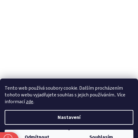
Formuláře
Tento web používá soubory cookie. Dalším procházením
tohoto webu vyjadřujete souhlas s jejich používáním.. Více
informací
zde
.
Vytvořil Shoptet
Nastavení
Copyright 2026
Zlatnictví Masaříkovi
. Všechna práva vyhrazena.
Odmítnout
Souhlasím
Upravit nastavení cookies