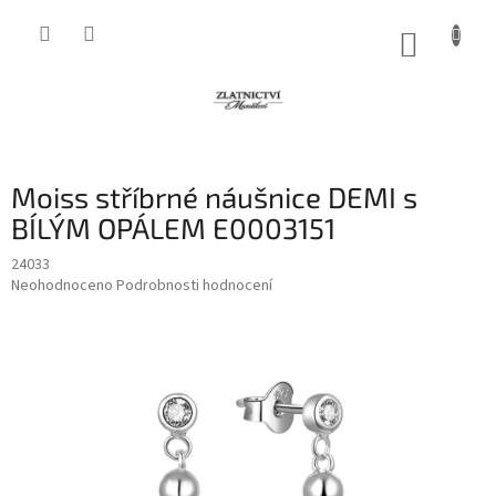
Přejít
na
NÁKUP
obsah
KOŠÍK
Moiss stříbrné náušnice DEMI s
BÍLÝM OPÁLEM E0003151
24033
Průměrné
Neohodnoceno
Podrobnosti hodnocení
hodnocení
produktu
je
0,0
z
5
hvězdiček.