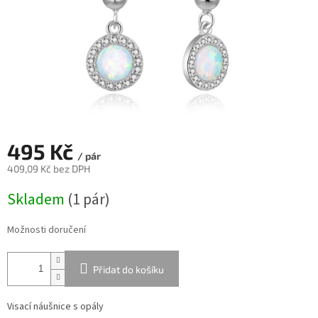
495 Kč
/ pár
409,09 Kč bez DPH
Měrná
Skladem
(
1 pár
)
cena:
Možnosti doručení
Přidat do košíku
Visací náušnice s opály