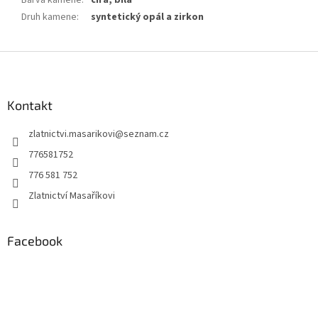
Barva kamene
:
čirá, bílá
Druh kamene
:
syntetický opál a zirkon
Z
á
p
a
Kontakt
t
zlatnictvi.masarikovi
@
seznam.cz
í
776581752
776 581 752
Zlatnictví Masaříkovi
Facebook