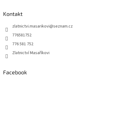
á
p
a
Kontakt
t
zlatnictvi.masarikovi
@
seznam.cz
í
776581752
776 581 752
Zlatnictví Masaříkovi
Facebook