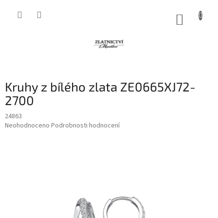
Přejít
na
NÁKUP
obsah
KOŠÍK
Kruhy z bílého zlata ZE0665XJ72-
2700
24863
Průměrné
Neohodnoceno
Podrobnosti hodnocení
hodnocení
produktu
je
0,0
z
5
hvězdiček.