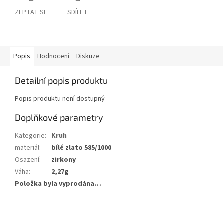
ZEPTAT SE
SDÍLET
Popis
Hodnocení
Diskuze
Detailní popis produktu
Popis produktu není dostupný
Doplňkové parametry
Kategorie
:
Kruh
materiál
:
bílé zlato 585/1000
Osazení
:
zirkony
Váha
:
2,27g
Položka byla vyprodána…
Z