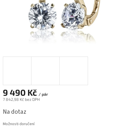
9 490 Kč
/ pár
7 842,98 Kč bez DPH
Měrná
Na dotaz
cena:
Možnosti doručení