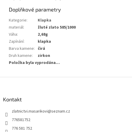
Doplňkové parametry
Kategorie
:
Klapka
materiál
:
žluté zlato 585/1000
Váha
:
2,68g
Zapínání
:
klapka
Barva kamene
:
čirá
Druh kamene
:
zirkon
Položka byla vyprodána…
Z
á
p
a
Kontakt
t
zlatnictvi.masarikovi
@
seznam.cz
í
776581752
776 581 752