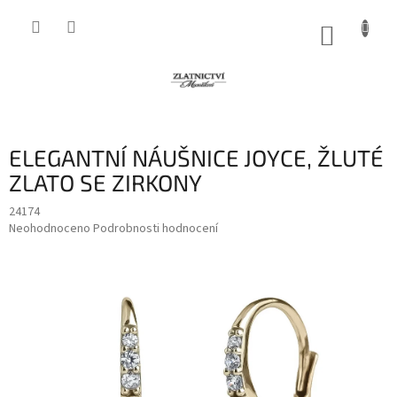
Přejít
na
NÁKUP
obsah
KOŠÍK
ELEGANTNÍ NÁUŠNICE JOYCE, ŽLUTÉ
ZLATO SE ZIRKONY
24174
Průměrné
Neohodnoceno
Podrobnosti hodnocení
hodnocení
produktu
je
0,0
z
5
hvězdiček.