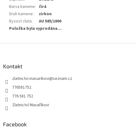
Barva kamene
:
čirá
Druh kamene
:
zirkon
Ryzost zlata
:
AU 585/1000
Položka byla vyprodána…
Z
á
p
a
Kontakt
t
zlatnictvi.masarikovi
@
seznam.cz
í
776581752
776 581 752
Zlatnictví Masaříkovi
Facebook