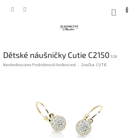
Přejít
na
NÁKUP
obsah
KOŠÍK
Dětské náušničky Cutie C2150
526
Průměrné
Neohodnoceno
Podrobnosti hodnocení
Značka:
CUTIE
hodnocení
produktu
je
0,0
z
5
hvězdiček.