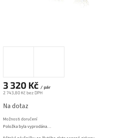
3 320 Kč
/ pár
2 743,80 Kč bez DPH
Měrná
Na dotaz
cena:
Možnosti doručení
Položka byla vyprodána…