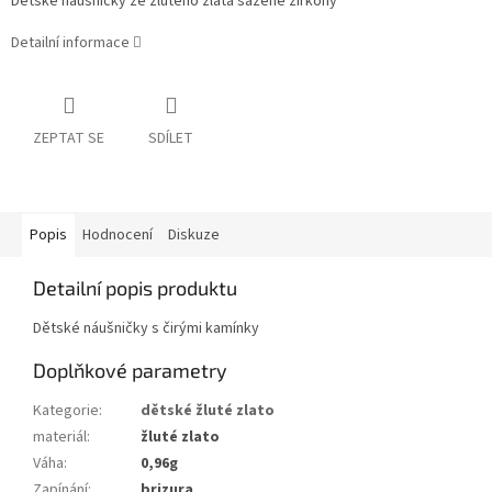
Dětské náušničky ze žlutého zlata sazené zirkony
Detailní informace
ZEPTAT SE
SDÍLET
Popis
Hodnocení
Diskuze
Detailní popis produktu
Dětské náušničky s čirými kamínky
Doplňkové parametry
Kategorie
:
dětské žluté zlato
materiál
:
žluté zlato
Váha
:
0,96g
Zapínání
:
brizura