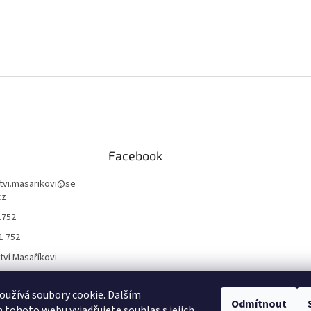
Facebook
ctvi.masarikovi
@
se
cz
1752
1 752
ctví Masaříkovi
užívá soubory cookie. Dalším
Formuláře
Odmítnout
tohoto webu vyjadřujete souhlas s jejich