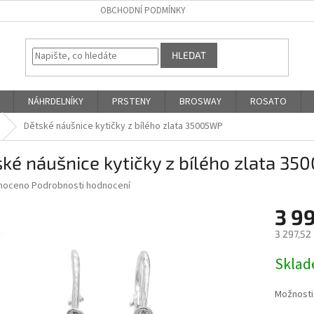
OBCHODNÍ PODMÍNKY
HLEDAT
NÁHRDELNÍKY
PRSTENY
BROSWAY
ROSATO
Dětské náušnice kytičky z bílého zlata 35005WP
ké náušnice kytičky z bílého zlata 3
né
noceno
Podrobnosti hodnocení
ní
3 9
u
3 297,52
Měrná
Skla
cena:
ek.
Možnosti