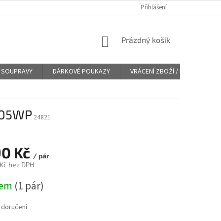
Přihlášení
NÁKUPNÍ
Prázdný košík
KOŠÍK
SOUPRAVY
DÁRKOVÉ POUKAZY
VRÁCENÍ ZBOŽÍ / REKLAMACE
5005WP
24821
90 Kč
/ pár
 Kč bez DPH
dem
(
1 pár
)
 doručení