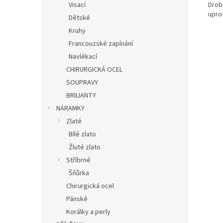
Drob
Visací
upro
Dětské
Kruhy
Francouzské zapínání
Navlékací
CHIRURGICKÁ OCEL
SOUPRAVY
BRILIANTY
NÁRAMKY
Zlaté
Bílé zlato
Žluté zlato
Stříbrné
Šňůrka
Chirurgická ocel
Pánské
Korálky a perly