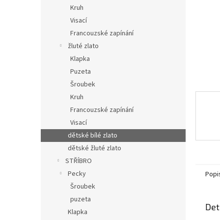
n
Kruh
e
Visací
l
Francouzské zapínání
žluté zlato
Klapka
Puzeta
Šroubek
Kruh
Francouzské zapínání
Visací
dětské bílé zlato
dětské žluté zlato
STŘÍBRO
Pecky
Popi
Šroubek
puzeta
Det
Klapka