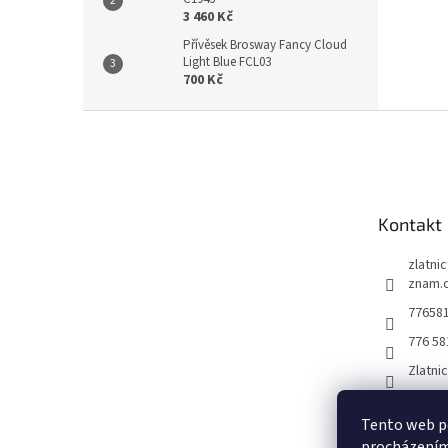
3 460 Kč
Přívěsek Brosway Fancy Cloud
Light Blue FCL03
700 Kč
Z
á
p
a
t
Kontakt
í
zlatni
znam.
77658
776 58
Zlatni
Tento web po
procházením 