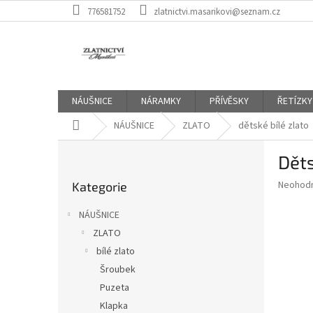
Přejít
776581752
zlatnictvi.masarikovi@seznam.cz
na
obsah
NÁUŠNICE
NÁRAMKY
PŘÍVĚSKY
ŘETÍZKY
Domů
NÁUŠNICE
ZLATO
dětské bílé zlato
P
Děts
o
Přeskočit
s
Průměr
Neohod
Kategorie
kategorie
t
hodnoce
r
produkt
NÁUŠNICE
a
je
ZLATO
0,0
n
z
bílé zlato
n
5
í
Šroubek
hvězdič
p
Puzeta
a
Klapka