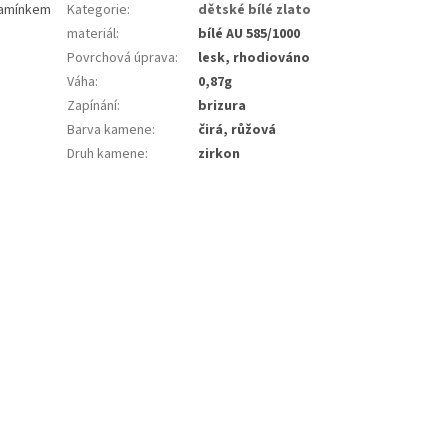
 kamínkem
Kategorie
:
dětské bílé zlato
materiál
:
bílé AU 585/1000
Povrchová úprava
:
lesk, rhodiováno
Váha
:
0,87g
Zapínání
:
brizura
Barva kamene
:
čirá, růžová
Druh kamene
:
zirkon