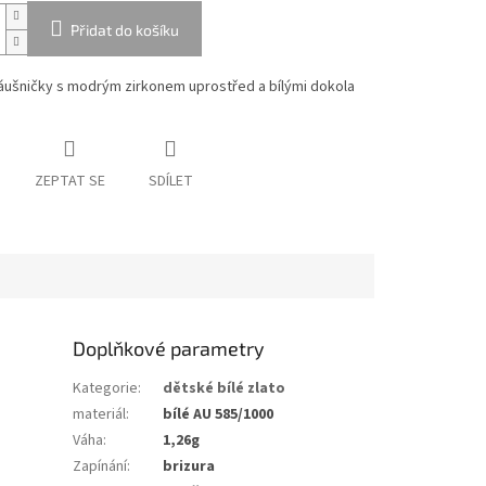
Přidat do košíku
áušničky s modrým zirkonem uprostřed a bílými dokola
ZEPTAT SE
SDÍLET
Doplňkové parametry
Kategorie
:
dětské bílé zlato
materiál
:
bílé AU 585/1000
Váha
:
1,26g
Zapínání
:
brizura