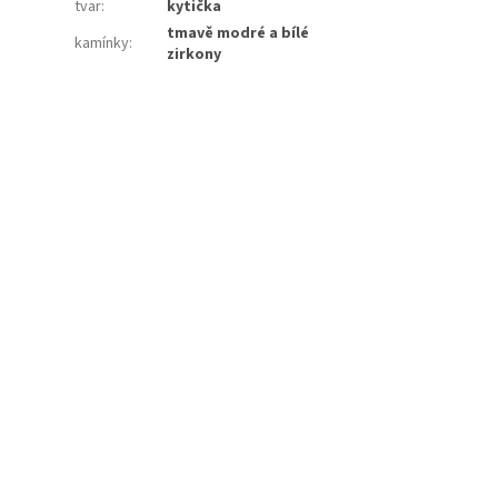
tvar
:
kytička
tmavě modré a bílé
kamínky
:
zirkony