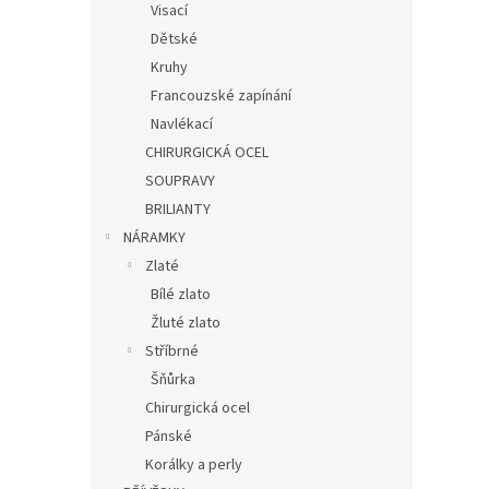
Visací
Dětské
Kruhy
Francouzské zapínání
Navlékací
CHIRURGICKÁ OCEL
SOUPRAVY
BRILIANTY
NÁRAMKY
Zlaté
Bílé zlato
Žluté zlato
Stříbrné
Šňůrka
Chirurgická ocel
Pánské
Korálky a perly