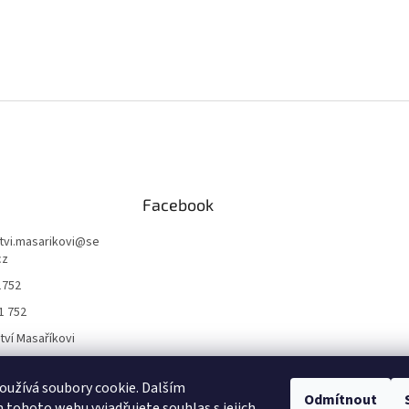
Facebook
ctvi.masarikovi
@
se
cz
1752
1 752
ctví Masaříkovi
užívá soubory cookie. Dalším
Formuláře
Odmítnout
tohoto webu vyjadřujete souhlas s jejich