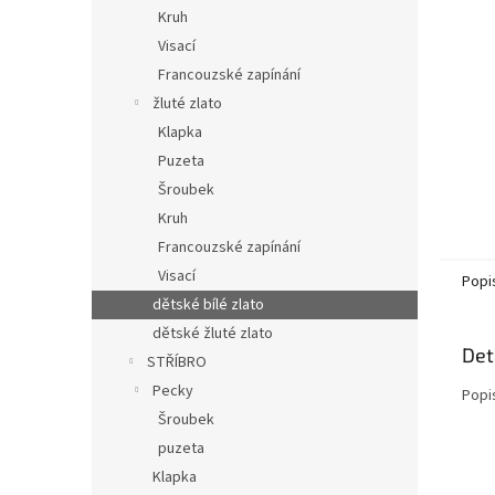
n
Kruh
e
Visací
l
Francouzské zapínání
žluté zlato
Klapka
Puzeta
Šroubek
Kruh
Francouzské zapínání
Visací
Popi
dětské bílé zlato
dětské žluté zlato
Det
STŘÍBRO
Pecky
Popi
Šroubek
puzeta
Klapka