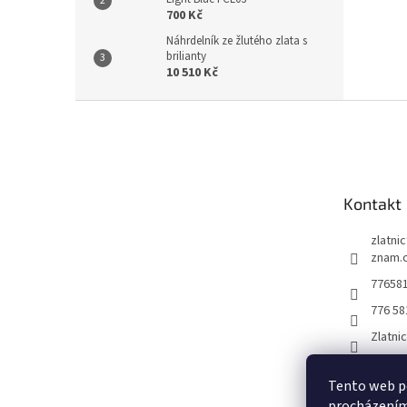
700 Kč
Náhrdelník ze žlutého zlata s
brilianty
10 510 Kč
Z
á
p
a
t
Kontakt
í
zlatni
znam.
77658
776 58
Zlatni
Tento web po
procházením 