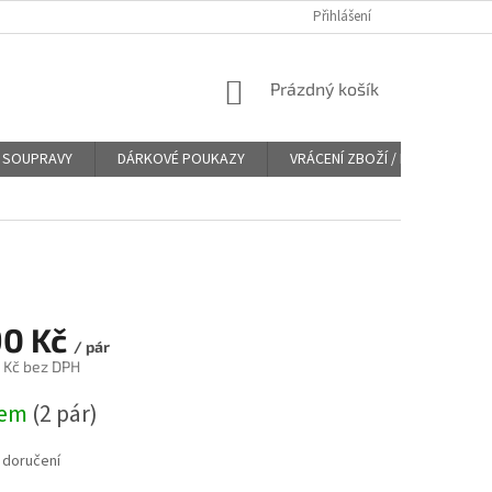
Přihlášení
NÁKUPNÍ
Prázdný košík
KOŠÍK
SOUPRAVY
DÁRKOVÉ POUKAZY
VRÁCENÍ ZBOŽÍ / REKLAMACE
90 Kč
/ pár
 Kč bez DPH
dem
(
2 pár
)
 doručení