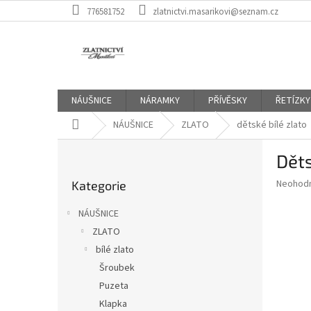
Přejít
776581752
zlatnictvi.masarikovi@seznam.cz
na
obsah
NÁUŠNICE
NÁRAMKY
PŘÍVĚSKY
ŘETÍZKY
Domů
NÁUŠNICE
ZLATO
dětské bílé zlato
P
Děts
o
Přeskočit
s
Průměr
Neohod
Kategorie
kategorie
t
hodnoce
r
produkt
NÁUŠNICE
a
je
ZLATO
0,0
n
z
bílé zlato
n
5
í
Šroubek
hvězdič
p
Puzeta
a
Klapka