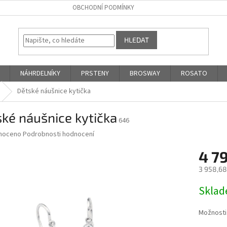
OBCHODNÍ PODMÍNKY
HLEDAT
NÁHRDELNÍKY
PRSTENY
BROSWAY
ROSATO
Dětské náušnice kytička
ké náušnice kytička
646
né
noceno
Podrobnosti hodnocení
ní
4 7
u
3 958,68
Měrná
Skla
cena:
ek.
Možnosti