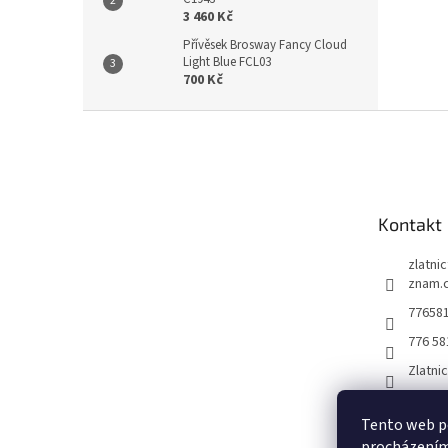
3 460 Kč
Přívěsek Brosway Fancy Cloud
Light Blue FCL03
700 Kč
Z
á
p
a
t
Kontakt
í
zlatni
znam.
77658
776 58
Zlatni
Tento web po
procházením 