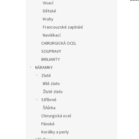
Visací
Dětské
Kruhy
Francouzské zapínání
Navlékací
CHIRURGICKÁ OCEL
SOUPRAVY
BRILIANTY
NÁRAMKY
Zlaté
Bílé zlato
Žluté zlato
Stříbrné
Šňůrka
Chirurgická ocel
Pánské
Korálky a perly