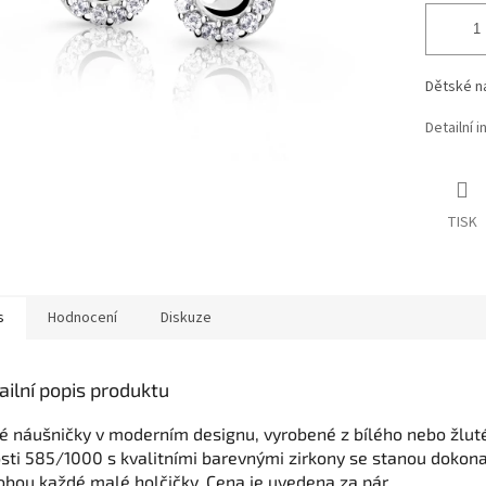
Dětské ná
Detailní 
TISK
s
Hodnocení
Diskuze
ailní popis produktu
té náušničky v moderním designu, vyrobené z bílého nebo žlut
osti 585/1000 s kvalitními barevnými zirkony se stanou dokon
obou každé malé holčičky. Cena je uvedena za pár