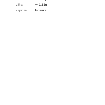
Váha
:
+- 1,12g
Zapínání
:
brizura