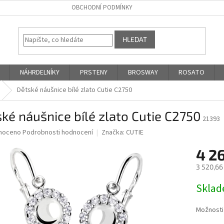
OBCHODNÍ PODMÍNKY
HLEDAT
NÁHRDELNÍKY
PRSTENY
BROSWAY
ROSATO
Dětské náušnice bílé zlato Cutie C2750
ké náušnice bílé zlato Cutie C2750
21393
né
noceno
Podrobnosti hodnocení
Značka:
CUTIE
ní
4 2
u
3 520,66
Měrná
Skla
cena:
ek.
Možnosti