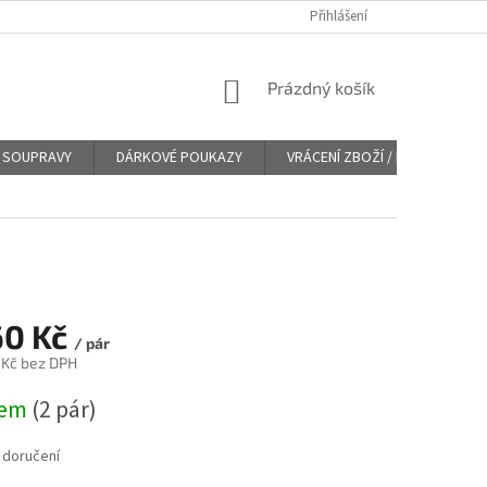
Přihlášení
NÁKUPNÍ
Prázdný košík
KOŠÍK
SOUPRAVY
DÁRKOVÉ POUKAZY
VRÁCENÍ ZBOŽÍ / REKLAMACE
60 Kč
/ pár
 Kč bez DPH
dem
(
2 pár
)
 doručení