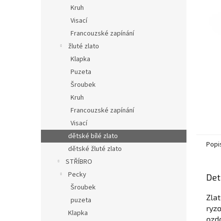
n
Kruh
e
Visací
l
Francouzské zapínání
žluté zlato
Klapka
Puzeta
Šroubek
Kruh
Francouzské zapínání
Visací
dětské bílé zlato
Popi
dětské žluté zlato
STŘÍBRO
Pecky
Det
Šroubek
Zla
puzeta
ryz
Klapka
ozd