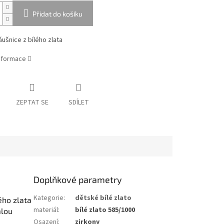
Přidat do košíku
ušnice z bílého zlata
informace
ZEPTAT SE
SDÍLET
Doplňkové parametry
Kategorie
:
dětské bílé zlato
ého zlata
materiál
:
bílé zlato 585/1000
alou
Osazení
:
zirkony