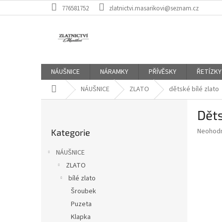
Přejít
776581752
zlatnictvi.masarikovi@seznam.cz
na
obsah
NÁUŠNICE
NÁRAMKY
PŘÍVĚSKY
ŘETÍZKY
Domů
NÁUŠNICE
ZLATO
dětské bílé zlato
P
Děts
o
Přeskočit
s
Průměr
Neohod
Kategorie
kategorie
t
hodnoce
r
produkt
NÁUŠNICE
a
je
ZLATO
0,0
n
z
bílé zlato
n
5
í
Šroubek
hvězdič
p
Puzeta
a
Klapka