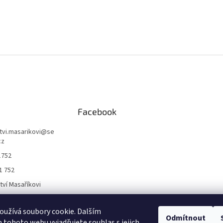
Facebook
ctvi.masarikovi
@
se
cz
1752
1 752
ctví Masaříkovi
užívá soubory cookie. Dalším
Formuláře
Odmítnout
tohoto webu vyjadřujete souhlas s jejich