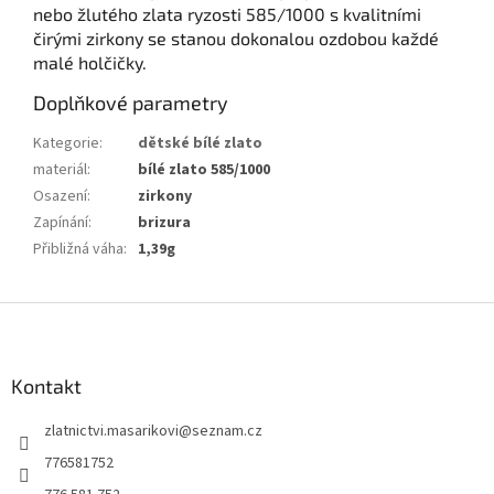
nebo žlutého zlata ryzosti 585/1000 s kvalitními
čirými zirkony se stanou dokonalou ozdobou každé
malé holčičky.
Doplňkové parametry
Kategorie
:
dětské bílé zlato
materiál
:
bílé zlato 585/1000
Osazení
:
zirkony
Zapínání
:
brizura
Přibližná váha
:
1,39g
Z
á
p
a
Kontakt
t
zlatnictvi.masarikovi
@
seznam.cz
í
776581752