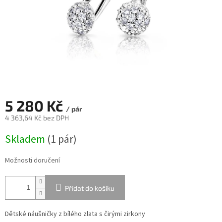
5 280 Kč
/ pár
4 363,64 Kč bez DPH
Měrná
Skladem
(
1 pár
)
cena:
Možnosti doručení
Přidat do košíku
Dětské náušničky z bílého zlata s čirými zirkony