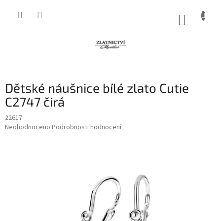
Přejít
na
NÁKUP
obsah
KOŠÍK
Dětské náušnice bílé zlato Cutie
C2747 čirá
22617
Průměrné
Neohodnoceno
Podrobnosti hodnocení
hodnocení
produktu
je
0,0
z
5
hvězdiček.