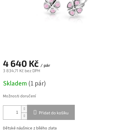
4 640 Kč
/ pár
3 834,71 Kč bez DPH
Měrná
Skladem
(
1 pár
)
cena:
Možnosti doručení
Přidat do košíku
Dětské náušnice z bílého zlata