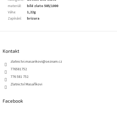
materiál
:
bílé zlato 585/1000
Váha
:
1,22g
Zapínání
:
brizura
Z
á
p
a
Kontakt
t
zlatnictvi.masarikovi
@
seznam.cz
í
776581752
776 581 752
Zlatnictví Masaříkovi
Facebook