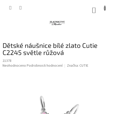
Přejít
na
NÁKUP
obsah
KOŠÍK
Dětské náušnice bílé zlato Cutie
C2245 světle růžová
21378
Průměrné
Neohodnoceno
Podrobnosti hodnocení
Značka:
CUTIE
hodnocení
produktu
je
0,0
z
5
hvězdiček.