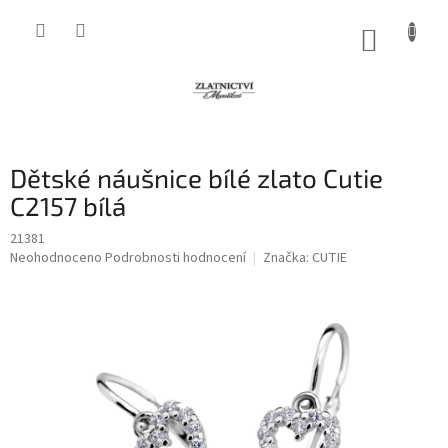
Přejít
na
NÁKUP
obsah
KOŠÍK
Dětské náušnice bílé zlato Cutie
C2157 bílá
21381
Průměrné
Neohodnoceno
Podrobnosti hodnocení
Značka:
CUTIE
hodnocení
produktu
je
0,0
z
5
hvězdiček.