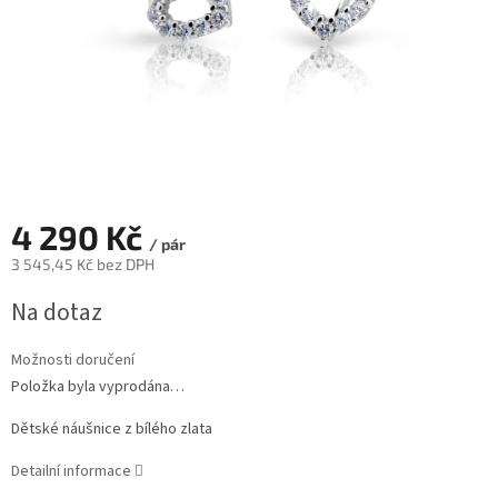
4 290 Kč
/ pár
3 545,45 Kč bez DPH
Měrná
Na dotaz
cena:
Možnosti doručení
Položka byla vyprodána…
Dětské náušnice z bílého zlata
Detailní informace