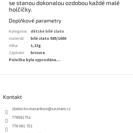
se stanou dokonalou ozdobou každé malé
holčičky.
Doplňkové parametry
Kategorie
:
dětské bílé zlato
materiál
:
bílé zlato 585/1000
Váha
:
1,13g
Zapínání
:
brizura
Položka byla vyprodána…
Z
á
p
a
Kontakt
t
zlatnictvi.masarikovi
@
seznam.cz
í
776581752
776 581 752