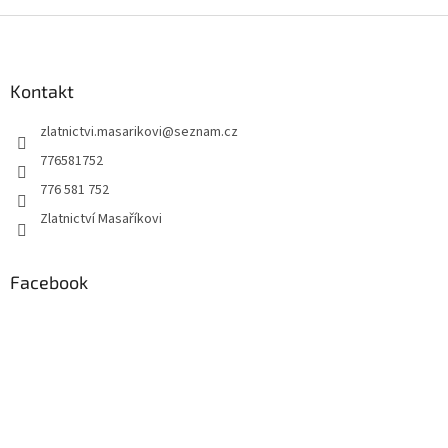
Z
á
p
a
Kontakt
t
zlatnictvi.masarikovi
@
seznam.cz
í
776581752
776 581 752
Zlatnictví Masaříkovi
Facebook