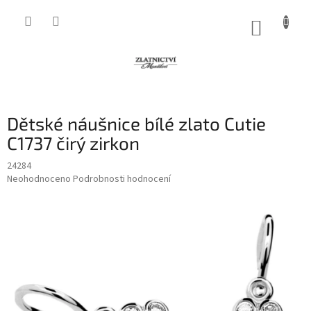
Přejít
na
NÁKUP
obsah
KOŠÍK
Dětské náušnice bílé zlato Cutie
C1737 čirý zirkon
24284
Průměrné
Neohodnoceno
Podrobnosti hodnocení
hodnocení
produktu
je
0,0
z
5
hvězdiček.