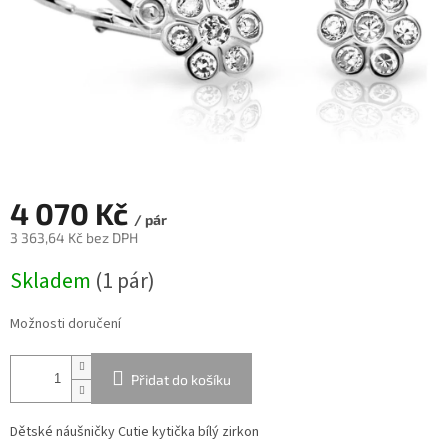
4 070 Kč
/ pár
3 363,64 Kč bez DPH
Měrná
Skladem
(
1 pár
)
cena:
Možnosti doručení
Přidat do košíku
Dětské náušničky Cutie kytička bílý zirkon