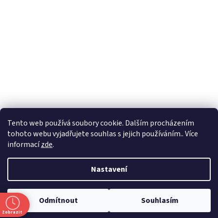
Formuláře
Tento web používá soubory cookie. Dalším procházením
tohoto webu vyjadřujete souhlas s jejich používáním.. Více
informací
zde
.
Vytvořil Shoptet
Nastavení
Copyright 2026
Zlatnictví Masaříkovi
. Všechna práva vyhrazena.
Odmítnout
Souhlasím
Upravit nastavení cookies
Zobrazit