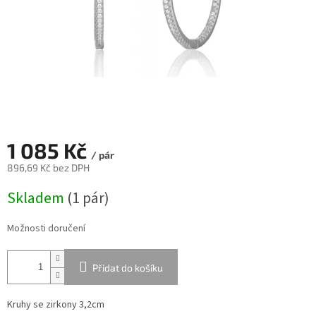
1 085 Kč
/ pár
896,69 Kč bez DPH
Měrná
Skladem
(
1 pár
)
cena:
Možnosti doručení
Přidat do košíku
Kruhy se zirkony 3,2cm