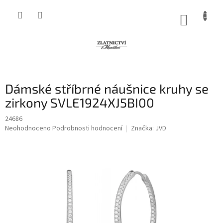
Přejít
na
NÁKUP
obsah
KOŠÍK
Dámské stříbrné náušnice kruhy se
zirkony SVLE1924XJ5BI00
24686
Průměrné
Neohodnoceno
Podrobnosti hodnocení
Značka:
JVD
hodnocení
produktu
je
0,0
z
5
hvězdiček.