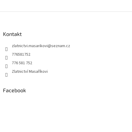
Z
á
p
a
Kontakt
t
zlatnictvi.masarikovi
@
seznam.cz
í
776581752
776 581 752
Zlatnictví Masaříkovi
Facebook