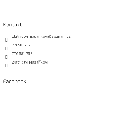
Z
á
p
a
Kontakt
t
zlatnictvi.masarikovi
@
seznam.cz
í
776581752
776 581 752
Zlatnictví Masaříkovi
Facebook