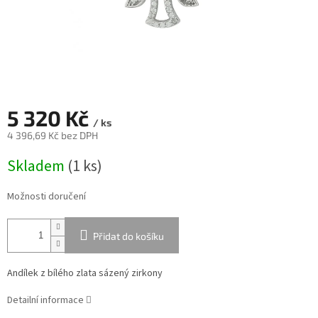
5 320 Kč
/ ks
4 396,69 Kč bez DPH
Měrná
Skladem
(
1 ks
)
cena:
Možnosti doručení
Přidat do košíku
Andílek z bílého zlata sázený zirkony
Detailní informace