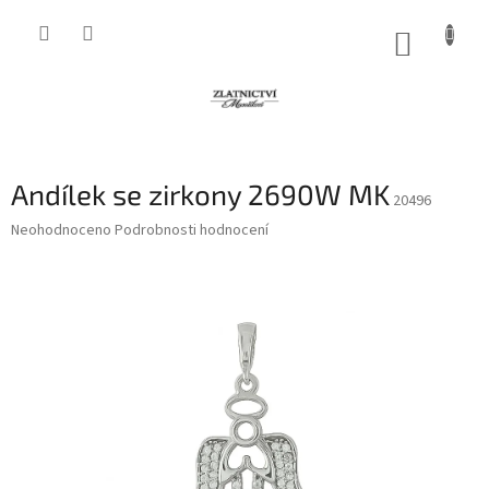
Přejít
na
NÁKUP
obsah
KOŠÍK
Andílek se zirkony 2690W MK
20496
Průměrné
Neohodnoceno
Podrobnosti hodnocení
hodnocení
produktu
je
0,0
z
5
hvězdiček.